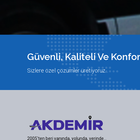
Güvenli, Kaliteli Ve Konforl
Sizlere özel çözümler üretiyoruz...
2005'ten beri yanında, yolunda, yerinde...