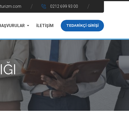
rturizm.com
0212 699 93 00
BAŞVURULAR
İLETİŞİM
TEDARİKÇİ GİRİŞİ
IĞI